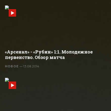
«Арсенал» - «Рубин» 1:1. Молодежное
первенство. Обзор матча
НОВОЕ
— 13.08.2014