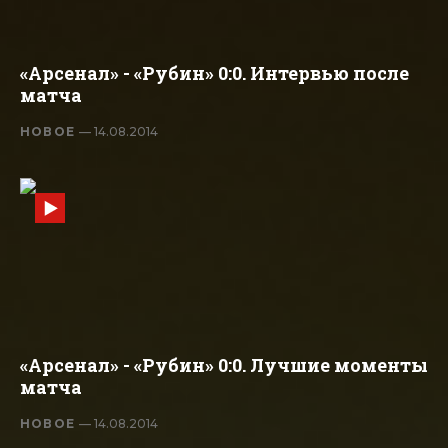
«Арсенал» - «Рубин» 0:0. Интервью после
матча
НОВОЕ
— 14.08.2014
«Арсенал» - «Рубин» 0:0. Лучшие моменты
матча
НОВОЕ
— 14.08.2014