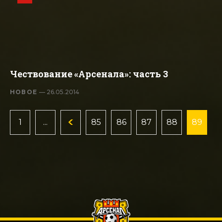
Чествование «Арсенала»: часть 3
НОВОЕ
— 26.05.2014
1
...
85
86
87
88
89