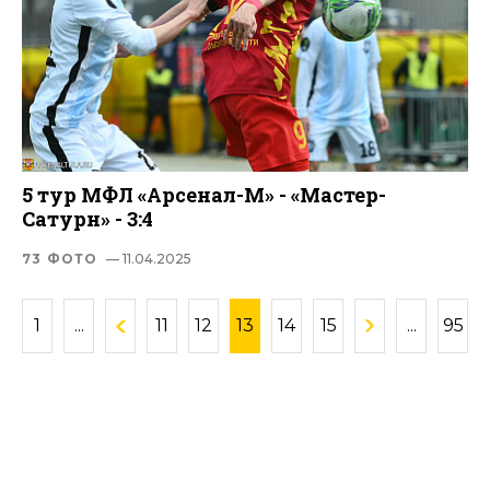
5 тур МФЛ «Арсенал-М» - «Мастер-
Сатурн» - 3:4
73 ФОТО
— 11.04.2025
1
...
11
12
13
14
15
...
95