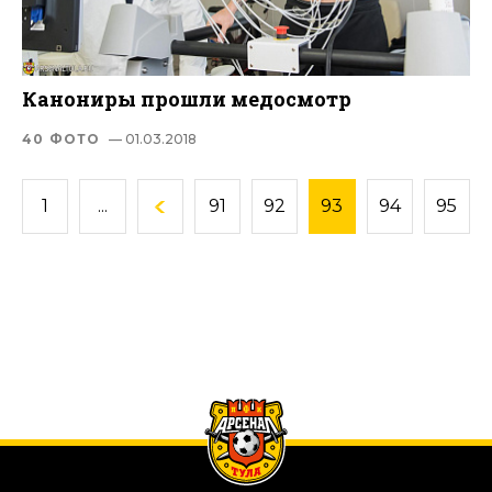
Канониры прошли медосмотр
40 ФОТО
— 01.03.2018
1
...
91
92
93
94
95