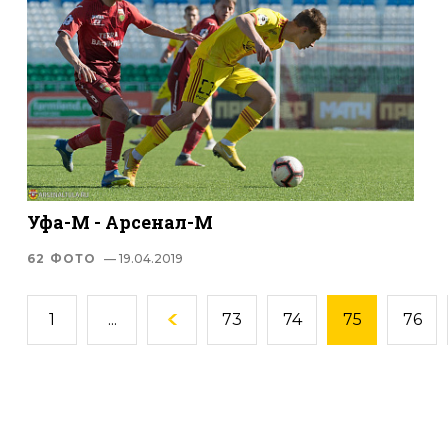
Уфа-М - Арсенал-М
62 ФОТО
— 19.04.2019
1
...
73
74
75
76