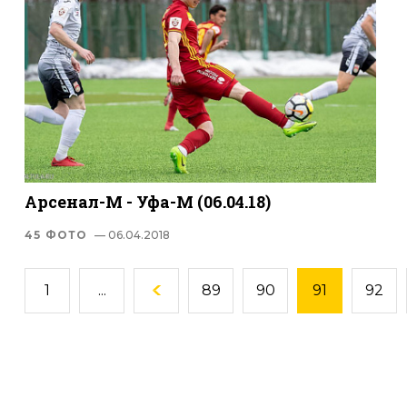
Арсенал-М - Уфа-М (06.04.18)
45 ФОТО
— 06.04.2018
1
...
89
90
91
92