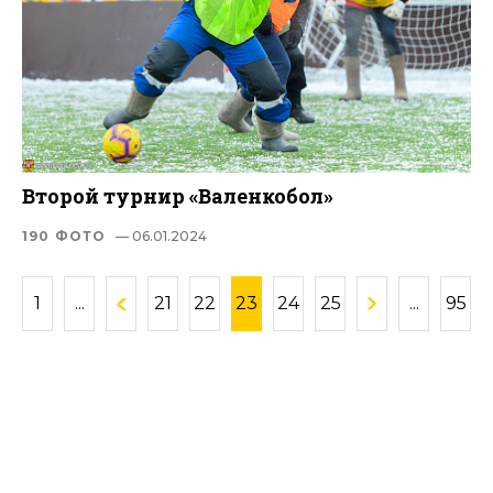
Второй турнир «Валенкобол»
190 ФОТО
— 06.01.2024
1
...
21
22
23
24
25
...
95