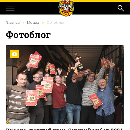
Главная
Медиа
Фотоблог
Фотоблог