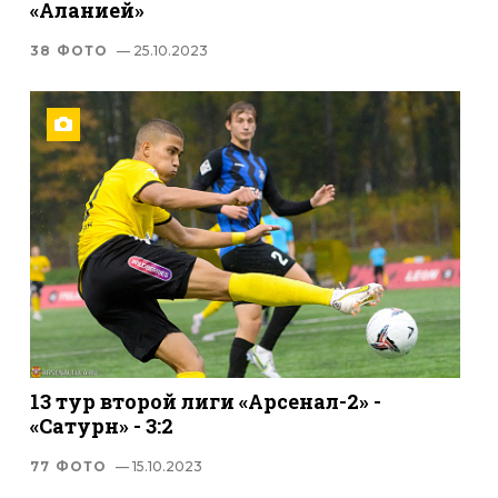
«Аланией»
38 ФОТО
— 25.10.2023
13 тур второй лиги «Арсенал-2» -
«Сатурн» - 3:2
77 ФОТО
— 15.10.2023