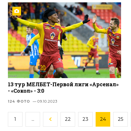
13 тур МЕЛБЕТ-Первой лиги «Арсенал»
- «Сокол» - 3:0
124 ФОТО
— 09.10.2023
1
...
22
23
24
25