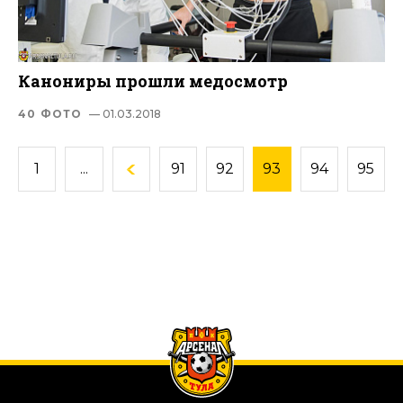
Канониры прошли медосмотр
40 ФОТО
— 01.03.2018
1
...
91
92
93
94
95