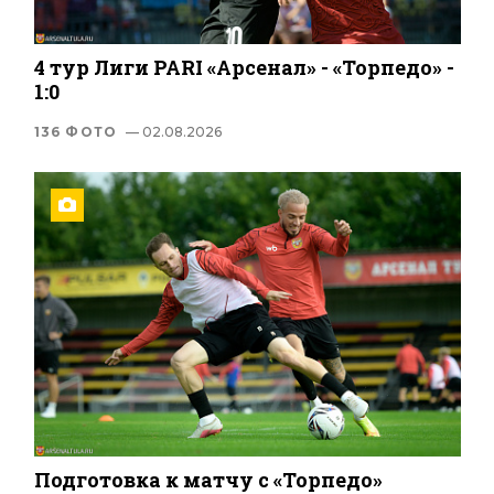
4 тур Лиги PARI «Арсенал» - «Торпедо» -
1:0
136 ФОТО
— 02.08.2026
Подготовка к матчу с «Торпедо»