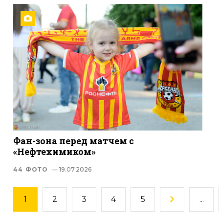
Фан-зона перед матчем с
«Нефтехимиком»
44 ФОТО
— 19.07.2026
1
2
3
4
5
...