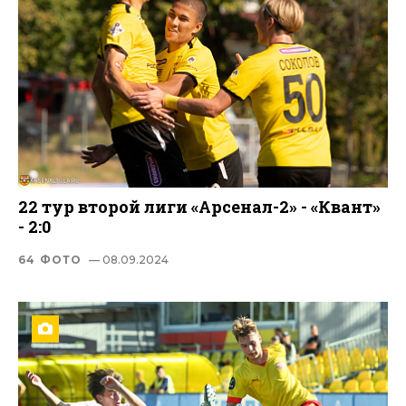
22 тур второй лиги «Арсенал-2» - «Квант»
- 2:0
64 ФОТО
— 08.09.2024