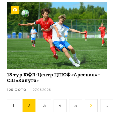
13 тур ЮФЛ-Центр ЦПЮФ «Арсенал» -
СШ «Калуга»
105 ФОТО
— 27.06.2026
1
2
3
4
5
...