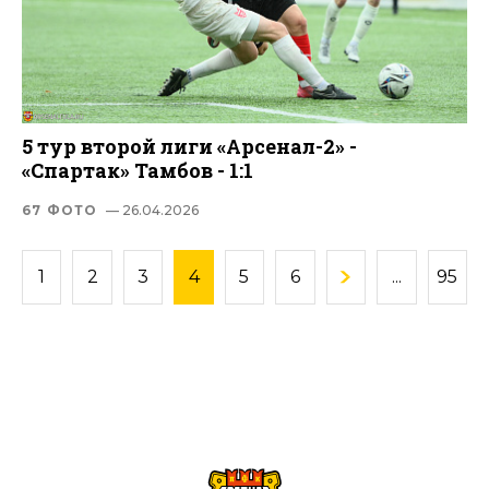
5 тур второй лиги «Арсенал-2» -
«Спартак» Тамбов - 1:1
67 ФОТО
— 26.04.2026
1
2
3
4
5
6
...
95