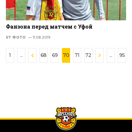
Фанзона перед матчем с Уфой
57 ФОТО
— 11.08.2019
1
...
68
69
70
71
72
...
95