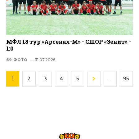
МФЛ 18 тур «Арсенал-М» - СШОР «Зенит» -
1:0
69 ФОТО
— 31.07.2026
1
2
3
4
5
...
95