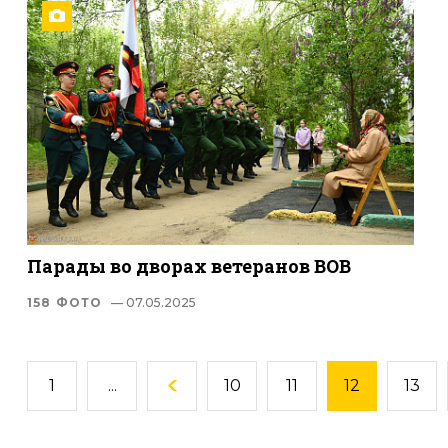
Парады во дворах ветеранов ВОВ
158 ФОТО
— 07.05.2025
1
...
10
11
12
13