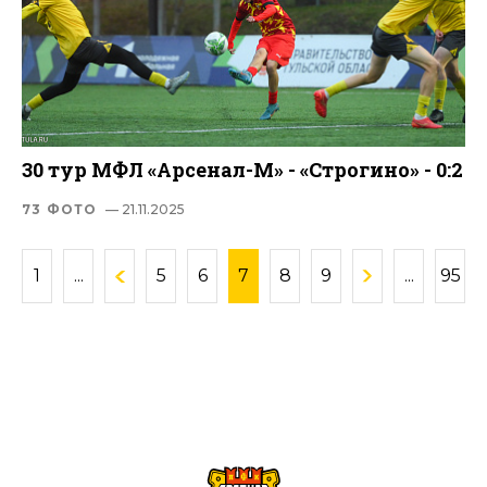
30 тур МФЛ «Арсенал-М» - «Строгино» - 0:2
73 ФОТО
— 21.11.2025
1
...
5
6
7
8
9
...
95