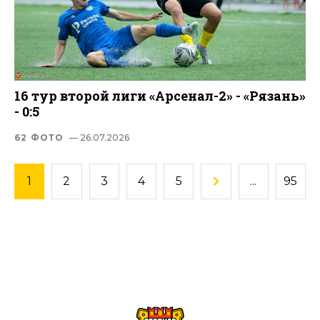
16 тур второй лиги «Арсенал-2» - «Рязань»
- 0:5
62 ФОТО
— 26.07.2026
1
2
3
4
5
...
95