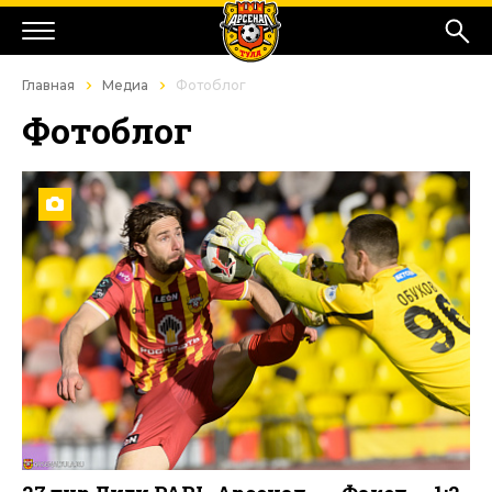
Главная
Медиа
Фотоблог
Фотоблог