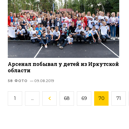
Арсенал побывал у детей из Иркутской
области
58 ФОТО
— 09.08.2019
1
...
68
69
70
71