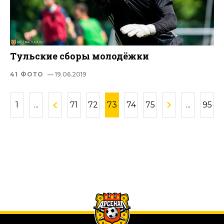
Тульские сборы молодёжки
41 ФОТО
— 19.06.2019
1
...
71
72
73
74
75
...
95