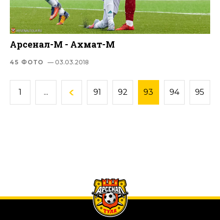
Арсенал-М - Ахмат-М
45 ФОТО
— 03.03.2018
1
...
91
92
93
94
95