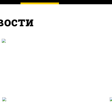
вости