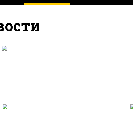
вости