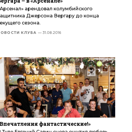
Вергара – в «Арсенале»
«Арсенал» арендовал колумбийского
защитника Джерсона Вергару до конца
екущего сезона.
НОВОСТИ КЛУБА
— 31.08.2016
«Впечатления фантастические!»
В Туле Евгений Савин снова ощутил любовь