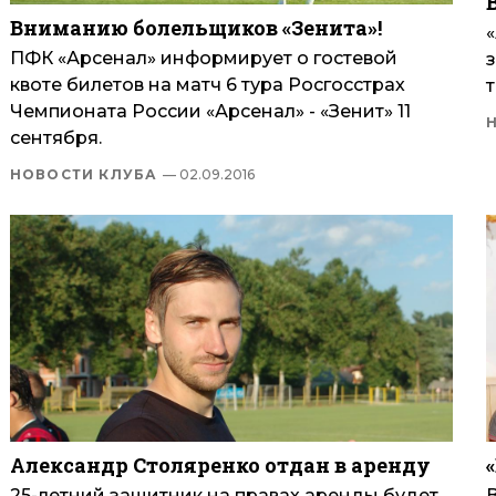
Вниманию болельщиков «Зенита»!
ПФК «Арсенал» информирует о гостевой
квоте билетов на матч 6 тура Росгосстрах
т
Чемпионата России «Арсенал» - «Зенит» 11
сентября.
НОВОСТИ КЛУБА
— 02.09.2016
Александр Столяренко отдан в аренду
25-летний защитник на правах аренды будет