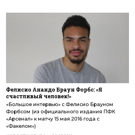
Фелисио Анандо Браун Форбс: «Я
счастливый человек!»
«Большое интервью» с Фелисио Брауном
Форбсом (из официального издания ПФК
«Арсенал» к матчу 15 мая 2016 года с
«Факелом»)