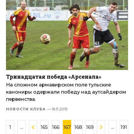
Тринадцатая победа «Арсенала»
На сложном армавирском поле тульские
канониры одержали победу над аутсайдером
первенства.
НОВОСТИ КЛУБА
— 16.11.2015
1
...
165
166
167
168
169
...
191