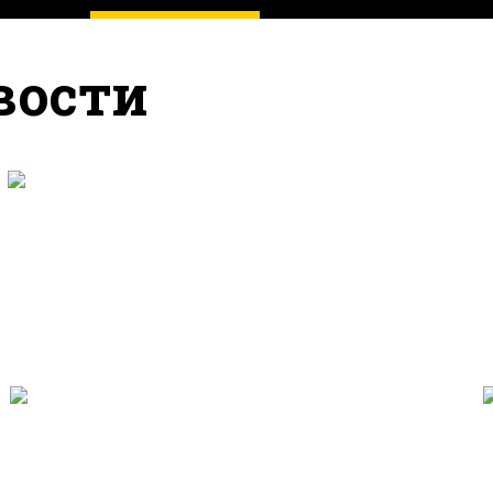
вости