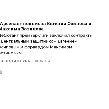
«Арсенал» подписал Евгения Осипова и
Максима Вотинова
Дебютант премьер-лиги заключил контракты
с центральным защитником Евгением
Осиповым и форвардом Максимом
Вотиновым.
НОВОСТИ КЛУБА
— 18.06.2014