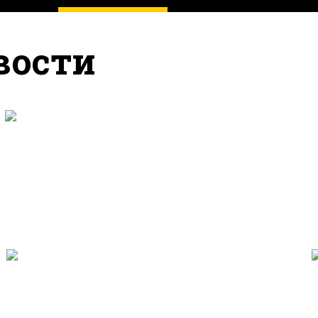
вости