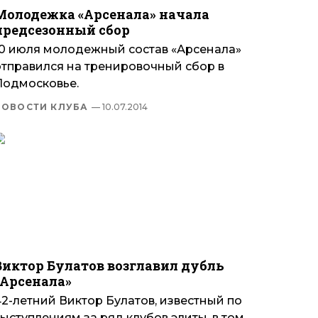
Молодежка «Арсенала» начала
предсезонный сбор
10 июля молодежный состав «Арсенала»
отправился на тренировочный сбор в
Подмосковье.
НОВОСТИ КЛУБА
— 10.07.2014
Виктор Булатов возглавил дубль
«Арсенала»
2-летний Виктор Булатов, известный по
ыступлениям за ряд клубов элиты, в том