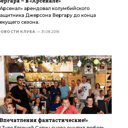
Вергара – в «Арсенале»
«Арсенал» арендовал колумбийского
защитника Джерсона Вергару до конца
екущего сезона.
НОВОСТИ КЛУБА
— 31.08.2016
«Впечатления фантастические!»
В Туле Евгений Савин снова ощутил любовь