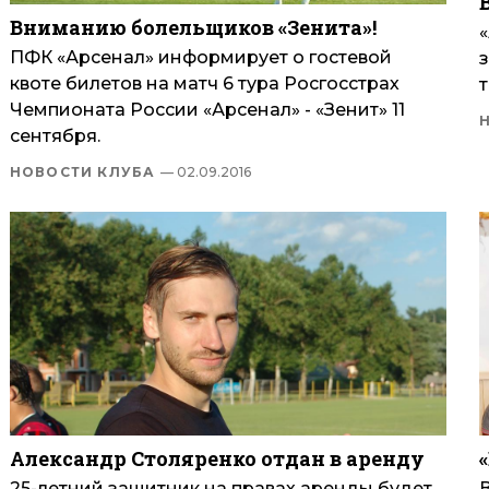
Вниманию болельщиков «Зенита»!
ПФК «Арсенал» информирует о гостевой
квоте билетов на матч 6 тура Росгосстрах
т
Чемпионата России «Арсенал» - «Зенит» 11
сентября.
НОВОСТИ КЛУБА
— 02.09.2016
Александр Столяренко отдан в аренду
25-летний защитник на правах аренды будет