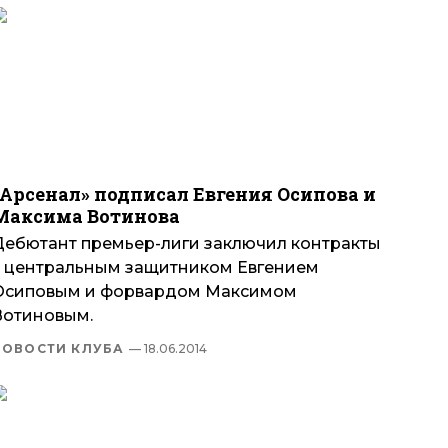
«Арсенал» подписал Евгения Осипова и
Максима Вотинова
Дебютант премьер-лиги заключил контракты
с центральным защитником Евгением
Осиповым и форвардом Максимом
Вотиновым.
НОВОСТИ КЛУБА
— 18.06.2014