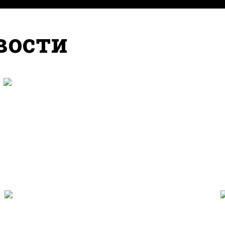
вости