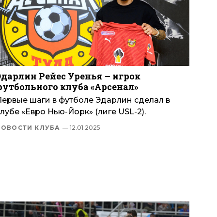
Эдарлин Рейес Уренья – игрок
футбольного клуба «Арсенал»
Первые шаги в футболе Эдарлин сделал в
лубе «Евро Нью-Йорк» (лиге USL-2).
НОВОСТИ КЛУБА
— 12.01.2025