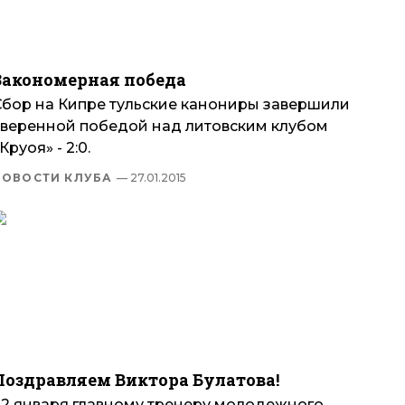
Закономерная победа
Сбор на Кипре тульские канониры завершили
уверенной победой над литовским клубом
Круоя» - 2:0.
НОВОСТИ КЛУБА
— 27.01.2015
Поздравляем Виктора Булатова!
22 января главному тренеру молодежного