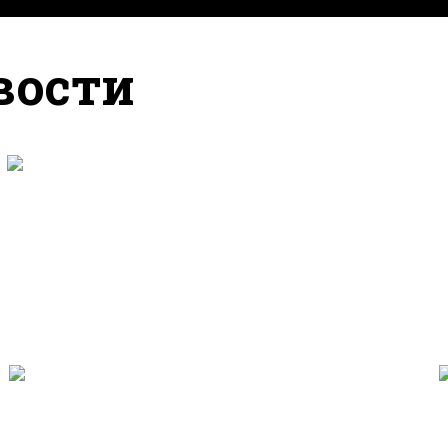
вости