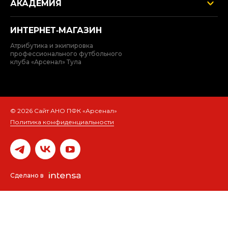
АКАДЕМИЯ
ИНТЕРНЕТ‑МАГАЗИН
Атрибутика и экипировка
профессионального футбольного
клуба «Арсенал» Тула
© 2026 Сайт АНО ПФК «Арсенал»
Политика конфиденциальности
Сделано в