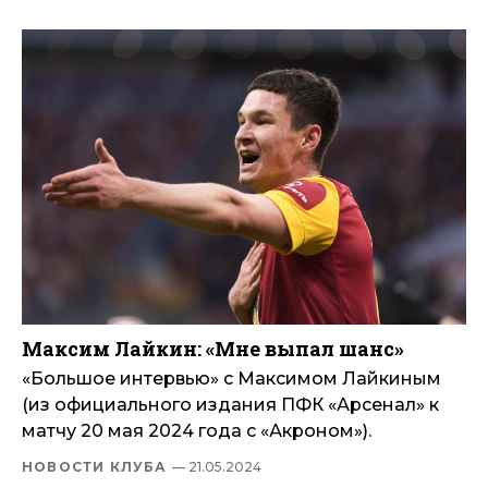
Максим Лайкин: «Мне выпал шанс»
«Большое интервью» с Максимом Лайкиным
(из официального издания ПФК «Арсенал» к
матчу 20 мая 2024 года с «Акроном»).
НОВОСТИ КЛУБА
— 21.05.2024