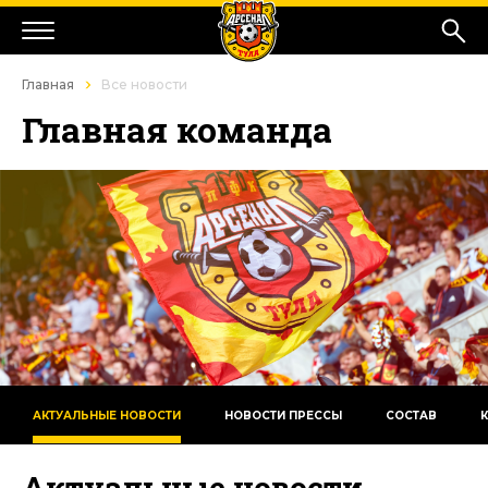
Главная
Все новости
Главная команда
АКТУАЛЬНЫЕ НОВОСТИ
НОВОСТИ ПРЕССЫ
СОСТАВ
Актуальные новости