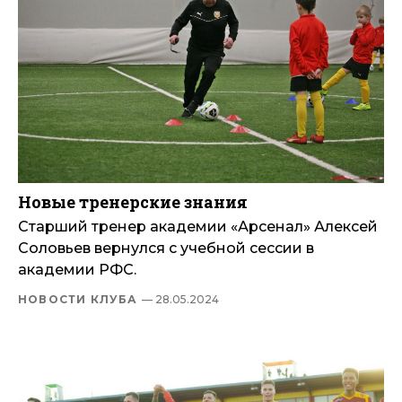
Новые тренерские знания
Старший тренер академии «Арсенал» Алексей
Соловьев вернулся с учебной сессии в
академии РФС.
НОВОСТИ КЛУБА
— 28.05.2024