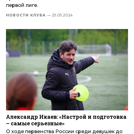
первой лиге.
НОВОСТИ КЛУБА
— 25.05.2024
Александр Икаев: «Настрой и подготовка
– самые серьезные»
О ходе первенства России среди девушек до