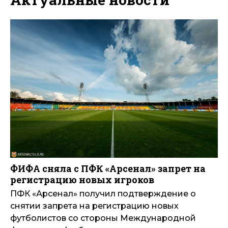
ФИФА сняла с ПФК «Арсенал» запрет на
регистрацию новых игроков
ПФК «Арсенал» получил подтверждение о
снятии запрета на регистрацию новых
футболистов со стороны Международной