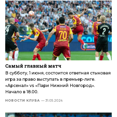
Самый главный матч
В субботу, 1 июня, состоится ответная стыковая
игра за право выступать в премьер-лиге.
«Арсенал» vs «Пари Нижний Новгород».
Начало в 18.00.
НОВОСТИ КЛУБА
— 31.05.2024