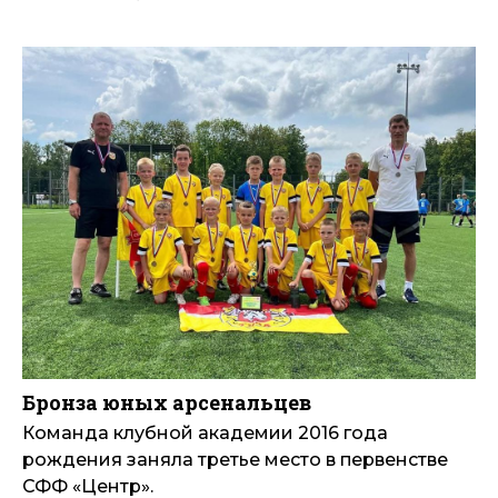
Бронза юных арсенальцев
Команда клубной академии 2016 года
рождения заняла третье место в первенстве
СФФ «Центр».