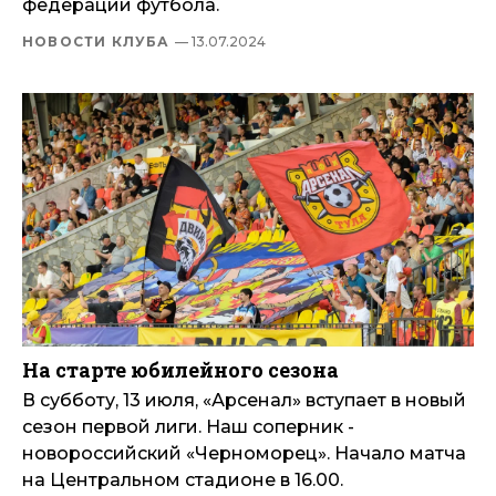
федерации футбола.
НОВОСТИ КЛУБА
— 13.07.2024
На старте юбилейного сезона
В субботу, 13 июля, «Арсенал» вступает в новый
сезон первой лиги. Наш соперник -
новороссийский «Черноморец». Начало матча
на Центральном стадионе в 16.00.