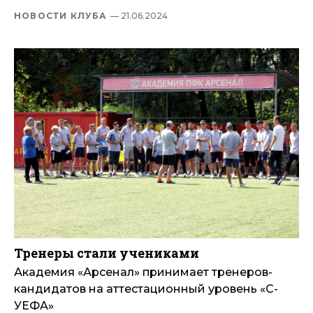
НОВОСТИ КЛУБА
— 21.06.2024
Тренеры стали учениками
Академия «Арсенал» принимает тренеров-
кандидатов на аттестационный уровень «С-
УЕФА»