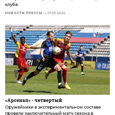
клуба.
НОВОСТИ ПРЕССЫ
— 27.05.2024
«Арсенал» - четвертый
Оружейники в экспериментальном составе
провели заключительный матч сезона в