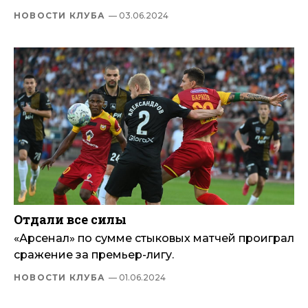
НОВОСТИ КЛУБА
— 03.06.2024
Отдали все силы
«Арсенал» по сумме стыковых матчей проиграл
сражение за премьер-лигу.
НОВОСТИ КЛУБА
— 01.06.2024