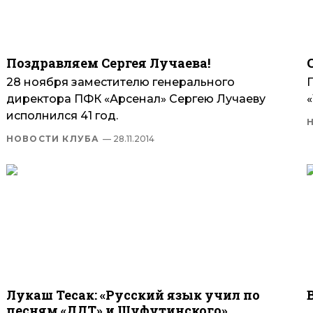
Поздравляем Сергея Лучаева!
28 ноября заместителю генерального
П
директора ПФК «Арсенал» Сергею Лучаеву
«
исполнился 41 год.
НОВОСТИ КЛУБА
— 28.11.2014
Лукаш Тесак: «Русский язык учил по
песням «ДДТ» и Шуфутинского»