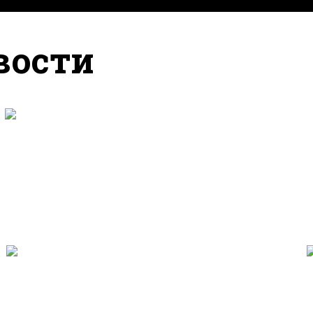
вости