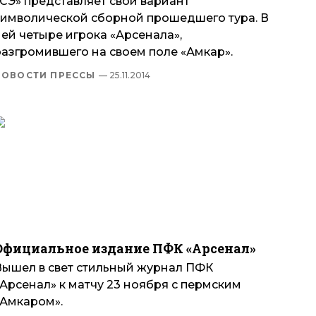
«СЭ» представляет свой вариант
символической сборной прошедшего тура. В
ей четыре игрока «Арсенала»,
разгромившего на своем поле «Амкар».
НОВОСТИ ПРЕССЫ
— 25.11.2014
Официальное издание ПФК «Арсенал»
Вышел в свет стильный журнал ПФК
«Арсенал» к матчу 23 ноября с пермским
«Амкаром».