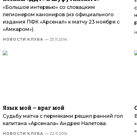
«Большое интервью» со словацким
легионером канониров (из официального
н
издания ПФК «Арсенал» к матчу 23 ноября с
«Амкаром»).
НОВОСТИ КЛУБА
— 25.11.2014
Язык мой – враг мой
Судьбу матча с пермяками решил ранний гол
капитана «Арсенала» Андрея Налетова.
НОВОСТИ КЛУБА
— 22.11.2014