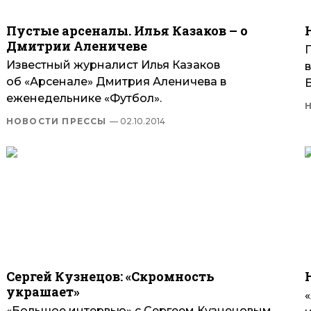
Пустые арсеналы. Илья Казаков – о
Дмитрии Аленичеве
П
Известный журналист Илья Казаков
об «Арсенале» Дмитрия Аленичева в
еженедельнике «Футбол».
НОВОСТИ ПРЕССЫ
— 02.10.2014
Сергей Кузнецов: «Скромность
украшает»
«
«Большое интервью» с Сергеем Кузнецовым