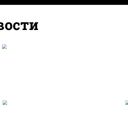
вости