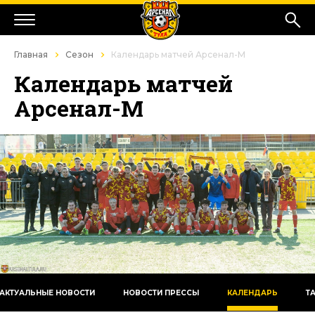
Главная
Сезон
Календарь матчей Арсенал-М
Календарь матчей
Арсенал-М
АКТУАЛЬНЫЕ НОВОСТИ
НОВОСТИ ПРЕССЫ
КАЛЕНДАРЬ
Т