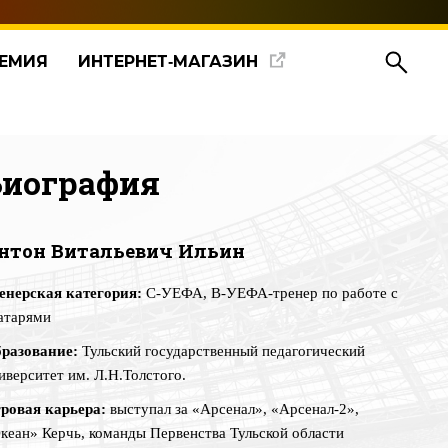
ЕМИЯ
ИНТЕРНЕТ‑МАГАЗИН
Биография
нтон Витальевич Ильин
енерская категория:
С-УЕФА, В-УЕФА-тренер по работе с
атарями
разование:
Тульский государственный педагогический
иверситет им. Л.Н.Толстого.
ровая карьера:
в
ыступал за «Арсенал», «Арсенал-2»,
кеан» Керчь, команды Первенства Тульской области