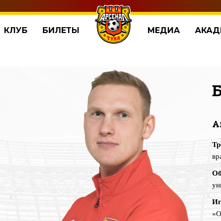
КЛУБ
БИЛЕТЫ
МЕДИА
АКАД
А
Тр
вр
Об
ун
Иг
«О