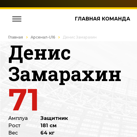
ГЛАВНАЯ КОМАНДА
Главная
Арсенал-U16
Денис Замарахин
Денис
Замарахин
71
Амплуа
Защитник
Рост
181 см
Вес
64 кг