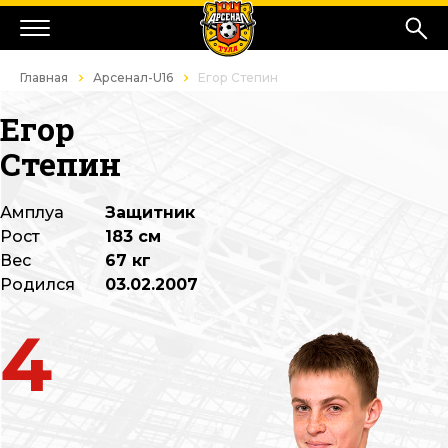
Главная
Арсенал-U16
Егор Степин
Егор
Степин
Амплуа
Защитник
Рост
183 см
Вес
67 кг
Родился
03.02.2007
4