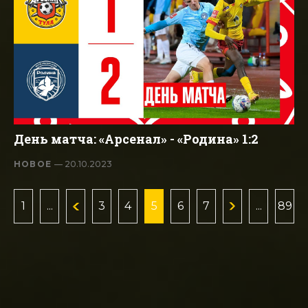
День матча: «Арсенал» - «Родина» 1:2
НОВОЕ
— 20.10.2023
1
...
3
4
5
6
7
...
89