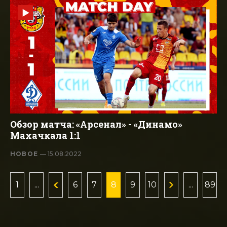
Обзор матча: «Арсенал» - «Динамо»
Махачкала 1:1
НОВОЕ
— 15.08.2022
1
...
6
7
8
9
10
...
89