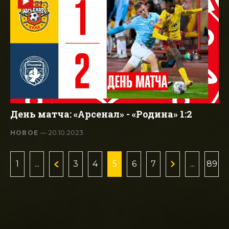
День матча: «Арсенал» - «Родина» 1:2
НОВОЕ
— 20.10.2023
1
...
3
4
5
6
7
...
89