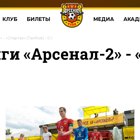
КЛУБ
БИЛЕТЫ
МЕДИА
АКАД
 - «Спартак» (Тамбов) - 0:1
иги «Арсенал-2» -