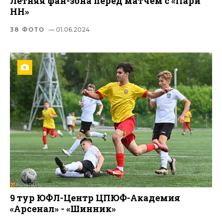
Летняя фан-зона перед матчем с «Пари
НН»
38 ФОТО
— 01.06.2024
9 тур ЮФЛ-Центр ЦПЮФ-Академия
«Арсенал» - «Шинник»