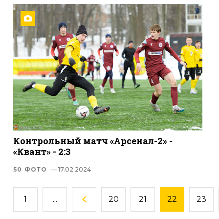
Контрольный матч «Арсенал-2» -
«Квант» - 2:3
50 ФОТО
— 17.02.2024
1
...
20
21
22
23