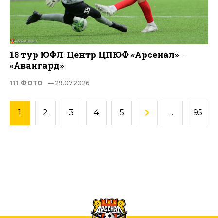
18 тур ЮФЛ-Центр ЦПЮФ «Арсенал» -
«Авангард»
111 ФОТО
— 29.07.2026
1
2
3
4
5
...
95