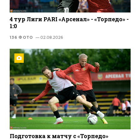
4 тур Лиги PARI «Арсенал» - «Торпедо» -
1:0
136 ФОТО
— 02.08.2026
Подготовка к матчу с «Торпедо»