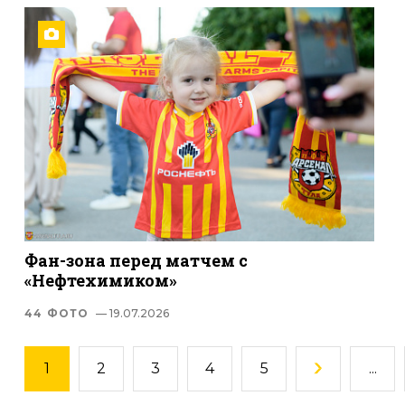
Фан-зона перед матчем с
«Нефтехимиком»
44 ФОТО
— 19.07.2026
1
2
3
4
5
...