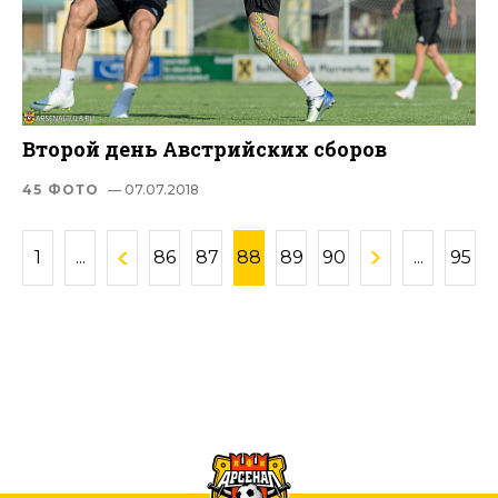
Второй день Австрийских сборов
45 ФОТО
— 07.07.2018
1
...
86
87
88
89
90
...
95