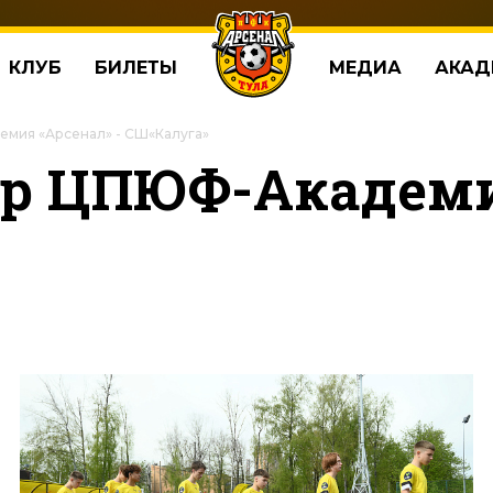
КЛУБ
БИЛЕТЫ
МЕДИА
АКАД
мия «Арсенал» - СШ«Калуга»
р ЦПЮФ-Академия